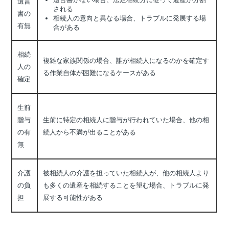
遺言
される
書の
相続人の意向と異なる場合、トラブルに発展する場
有無
合がある
相続
複雑な家族関係の場合、誰が相続人になるのかを確定す
人の
る作業自体が困難になるケースがある
確定
生前
贈与
生前に特定の相続人に贈与が行われていた場合、他の相
の有
続人から不満が出ることがある
無
介護
被相続人の介護を担っていた相続人が、他の相続人より
の負
も多くの遺産を相続することを望む場合、トラブルに発
担
展する可能性がある