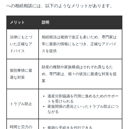
への相続相談には、以下のようなメリットがあります。
メリット
説明
法律にもとづ
相続税法は複雑で改正も多いため、専門家は
いた正確なア
常に最新の情報にもとづき、正確なアドバイ
ドバイス
スを提供
財産の種類や家族構成はそれぞれ異なるた
個別事情に最
め、専門家は、個々の状況に最適な対策を提
適な対策
案
遺産分割協議を円滑に進めるためのサポー
トを受けられる
トラブル防止
家族関係の悪化といったトラブル防止につ
ながる
時間と労力の
複雑な手続きを代行できる